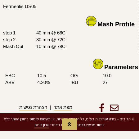
Fermentis US05
Mash Profile
step 1
40 min @ 66C
step 2
30 min @ 72C
Mash Out
10 min @ 78C
Parameters
EBC
10.5
OG
10.0
ABV
4.20%
IBU
27
מפת אתר
|
הצהרת נגישות
© הדובים – בירה ישראלית בע”מ, כל הזכויות שמורות. אין לעשות שימוש בתוכן האתר ללא
אישור מראש בכתב | הקמת האתר:
שרון רותם